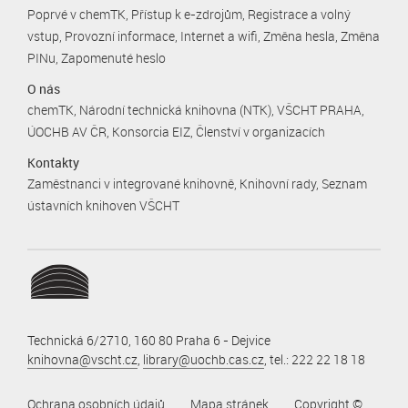
Poprvé v chemTK
Přístup k e-zdrojům
Registrace a volný
vstup
Provozní informace
Internet a wifi
Změna hesla
Změna
PINu
Zapomenuté heslo
O nás
chemTK
Národní technická knihovna (NTK)
VŠCHT PRAHA
ÚOCHB AV ČR
Konsorcia EIZ
Členství v organizacích
Kontakty
Zaměstnanci v integrované knihovně
Knihovní rady
Seznam
ústavních knihoven VŠCHT
Technická 6/2710, 160 80 Praha 6 - Dejvice
knihovna@vscht.cz
,
library@uochb.cas.cz
, tel.: 222 22 18 18
Ochrana osobních údajů
Mapa stránek
Copyright ©