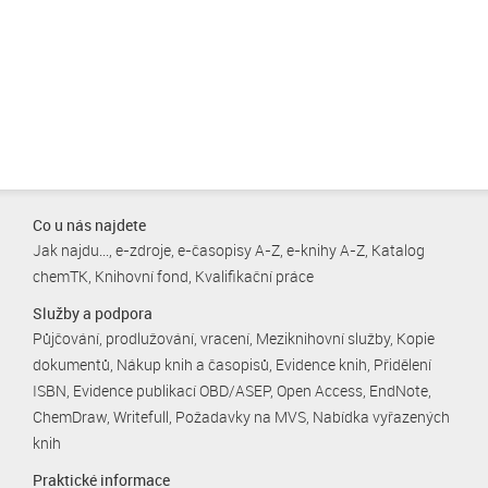
Co u nás najdete
Jak najdu...
e-zdroje
e-časopisy A-Z
e-knihy A-Z
Katalog
chemTK
Knihovní fond
Kvalifikační práce
Služby a podpora
Půjčování, prodlužování, vracení
Meziknihovní služby
Kopie
dokumentů
Nákup knih a časopisů
Evidence knih
Přidělení
ISBN
Evidence publikací OBD/ASEP
Open Access
EndNote
ChemDraw
Writefull
Požadavky na MVS
Nabídka vyřazených
knih
Praktické informace