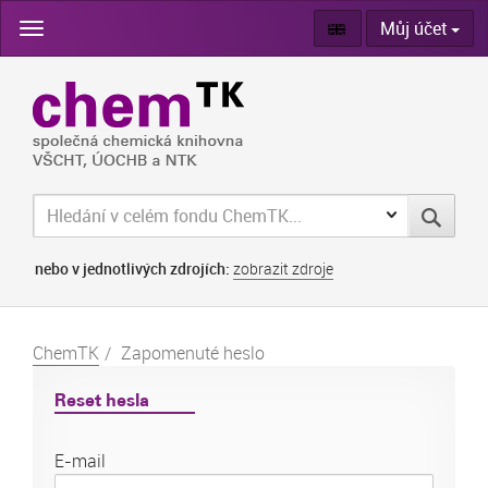
Skip
Můj účet
navigation
nebo v jednotlivých zdrojích:
zobrazit zdroje
ChemTK
Zapomenuté heslo
Reset hesla
E-mail