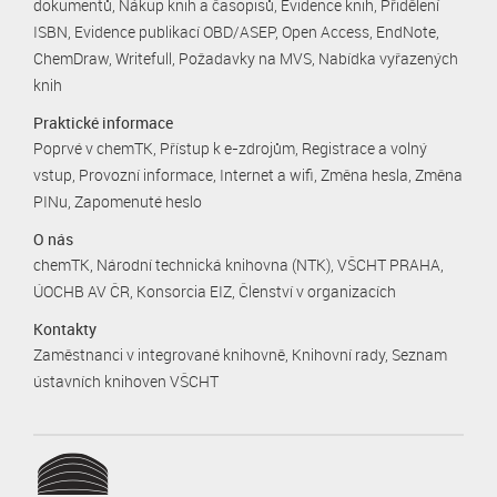
dokumentů
Nákup knih a časopisů
Evidence knih
Přidělení
ISBN
Evidence publikací OBD/ASEP
Open Access
EndNote
ChemDraw
Writefull
Požadavky na MVS
Nabídka vyřazených
knih
Praktické informace
Poprvé v chemTK
Přístup k e-zdrojům
Registrace a volný
vstup
Provozní informace
Internet a wifi
Změna hesla
Změna
PINu
Zapomenuté heslo
O nás
chemTK
Národní technická knihovna (NTK)
VŠCHT PRAHA
ÚOCHB AV ČR
Konsorcia EIZ
Členství v organizacích
Kontakty
Zaměstnanci v integrované knihovně
Knihovní rady
Seznam
ústavních knihoven VŠCHT