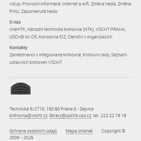
vstup
Provozní informace
Internet a wifi
Změna hesla
Změna
PINu
Zapomenuté heslo
O nás
chemTK
Národní technická knihovna (NTK)
VŠCHT PRAHA
ÚOCHB AV ČR
Konsorcia EIZ
Členství v organizacích
Kontakty
Zaměstnanci v integrované knihovně
Knihovní rady
Seznam
ústavních knihoven VŠCHT
Technická 6/2710, 160 80 Praha 6 - Dejvice
knihovna@vscht.cz
,
library@uochb.cas.cz
, tel.: 222 22 18 18
Ochrana osobních údajů
Mapa stránek
Copyright ©
2006 - 2026