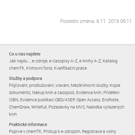
Poslední změna: 6.11. 2019 09:11
Co u nás najdete
Jak najdu...
e-zdroje
e-časopisy A-Z
e-knihy A-Z
Katalog
chemTK
Knihovní fond
Kvalifikační práce
Služby a podpora
Půjčování, prodlužování, vracení
Meziknihovní služby
Kopie
dokumentů
Nákup knih a časopisů
Evidence knih
Přidělení
ISBN
Evidence publikací OBD/ASEP
Open Access
EndNote
ChemDraw
Writefull
Požadavky na MVS
Nabídka vyřazených
knih
Praktické informace
Poprvé v chemTK
Přístup k e-zdrojům
Registrace a volný