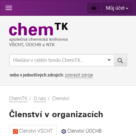
Skip
Můj účet
navigation
nebo v jednotlivých zdrojích:
zobrazit zdroje
ChemTK
O nás
Členství
Členství v organizacích
Členství VŠCHT
Členství ÚOCHB