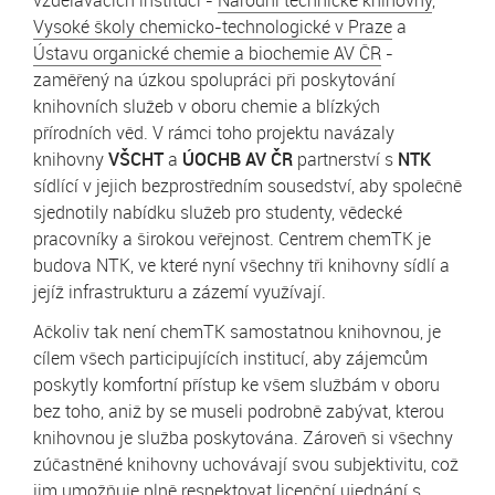
vzdělávacích institucí -
Národní technické knihovny
,
Vysoké školy chemicko-technologické v Praze
a
Ústavu organické chemie a biochemie AV ČR
-
zaměřený na úzkou spolupráci při poskytování
knihovních služeb v oboru chemie a blízkých
přírodních věd. V rámci toho projektu navázaly
knihovny
VŠCHT
a
ÚOCHB AV ČR
partnerství s
NTK
sídlící v jejich bezprostředním sousedství, aby společně
sjednotily nabídku služeb pro studenty, vědecké
pracovníky a širokou veřejnost. Centrem chemTK je
budova NTK, ve které nyní všechny tři knihovny sídlí a
jejíž infrastrukturu a zázemí využívají.
Ačkoliv tak není chemTK samostatnou knihovnou, je
cílem všech participujících institucí, aby zájemcům
poskytly komfortní přístup ke všem službám v oboru
bez toho, aniž by se museli podrobně zabývat, kterou
knihovnou je služba poskytována. Zároveň si všechny
zúčastněné knihovny uchovávají svou subjektivitu, což
jim umožňuje plně respektovat licenční ujednání s