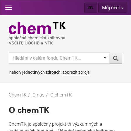
Skip
Můj účet
navigation
nebo v jednotlivých zdrojích:
zobrazit zdroje
ChemTK
O nás
O chemTK
O chemTK
ChemTK je společný projekt tří výzkumných a