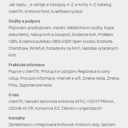
Jak najdu...
e-zdroje
e-časopisy A-Z
e-knihy A-Z
Katalog
chemTK
Knihovní fond
Kvalifikační práce
Služby a podpora
Půjčování, prodlužování, vracení
Meziknihovní služby
Kopie
dokumentů
Nákup knih a časopisů
Evidence knih
Přidělení
ISBN
Evidence publikací OBD/ASEP
Open Access
EndNote
ChemDraw
Writefull
Požadavky na MVS
Nabídka vyřazených
knih
Praktické informace
Poprvé v chemTK
Přístup k e-zdrojům
Registrace a volný
vstup
Provozní informace
Internet a wifi
Změna hesla
Změna
PINu
Zapomenuté heslo
O nás
chemTK
Národní technická knihovna (NTK)
VŠCHT PRAHA
ÚOCHB AV ČR
Konsorcia EIZ
Členství v organizacích
Kontakty
Zaměstnanci v integrované knihovně
Knihovní rady
Seznam